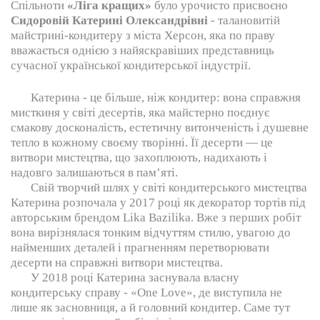
Спільноти
«Ліга кращих»
було урочисто присвоєно
Сидоровій Катерині Олександрівні
- талановитій
майстрині-кондитеру з міста Херсон, яка по праву
вважається однією з найяскравіших представниць
сучасної української кондитерської індустрії.
Катерина - це більше, ніж кондитер: вона справжня
мисткиня у світі десертів, яка майстерно поєднує
смакову досконалість, естетичну витонченість і душевне
тепло в кожному своєму творінні. Її десерти — це
витвори мистецтва, що захоплюють, надихають і
надовго залишаються в пам’яті.
Свій творчий шлях у світі кондитерського мистецтва
Катерина розпочала у 2017 році як декоратор тортів під
авторським брендом Lika Bazilika. Вже з перших робіт
вона вирізнялася тонким відчуттям стилю, увагою до
найменших деталей і прагненням перетворювати
десерти на справжні витвори мистецтва.
У 2018 році Катерина заснувала власну
кондитерську справу - «One Love», де виступила не
лише як засновниця, а й головний кондитер. Саме тут