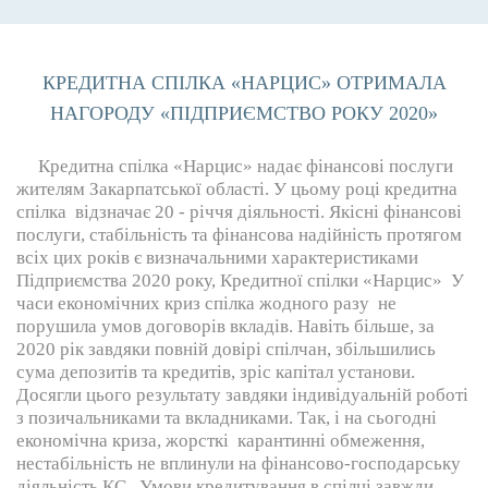
КРЕДИТНА СПІЛКА «НАРЦИС» ОТРИМАЛА
НАГОРОДУ «ПІДПРИЄМСТВО РОКУ 2020»
Кредитна спілка «Нарцис» надає фінансові послуги
жителям Закарпатської області. У цьому році кредитна
спілка відзначає 20 - річчя діяльності. Якісні фінансові
послуги, стабільність та фінансова надійність протягом
всіх цих років є визначальними характеристиками
Підприємства 2020 року, Кредитної спілки «Нарцис» У
часи економічних криз спілка жодного разу не
порушила умов договорів вкладів. Навіть більше, за
2020 рік завдяки повній довірі спілчан, збільшились
сума депозитів та кредитів, зріс капітал установи.
Досягли цього результату завдяки індивідуальній роботі
з позичальниками та вкладниками. Так, і на сьогодні
економічна криза, жорсткі карантинні обмеження,
нестабільність не вплинули на фінансово-господарську
діяльність КС. Умови кредитування в спілці завжди